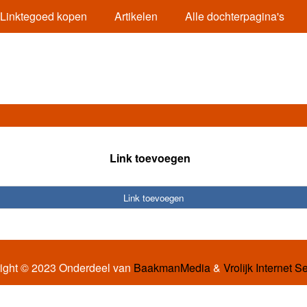
Linktegoed kopen
Artikelen
Alle dochterpagina's
Link toevoegen
Link toevoegen
ight © 2023 Onderdeel van
BaakmanMedia
&
Vrolijk Internet S